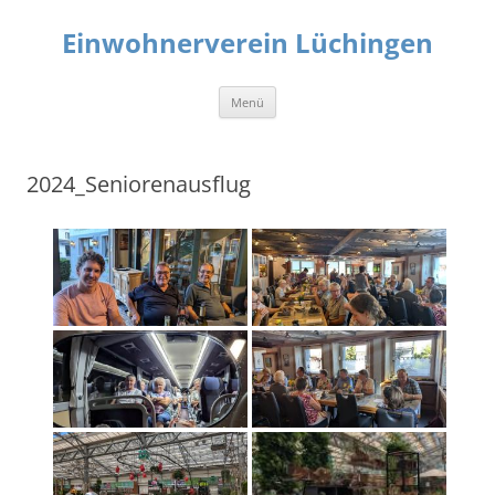
Zum
Inhalt
Einwohnerverein Lüchingen
springen
Menü
2024_Seniorenausflug